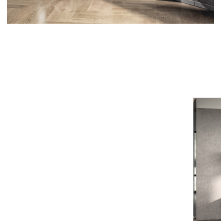
Понятные цены - это еще
одна причина выбрать
Scavolini
Мы уверены, что цена - еще одна причина
выбрать Scavolini.
Со Scavolini - 5 лет
спокойствия и множество
преимуществ
Приглашаем вас присоединиться к
проекту Scavolini No Problem,
предусматривающему продление
гарантии сроком до 5 лет (60 месяцев).
Этой услугой могут воспользоваться все те
лица, которые приобрели мебель для
кухни или гостиной производства Scavolini