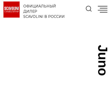
ОФИЦИАЛЬНЫЙ
ДИЛЕР
SCAVOLINI В РОССИИ
Juno
/
/
/
JUNO
ГЛАВНАЯ
КОЛЛЕКЦИИ
КУХНИ
Juno. динамизм, свобода и гибкость