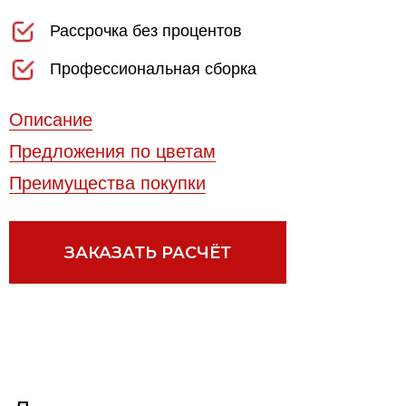
Лаконичными линиями,
строгой геометрией форм и
минимализмом дизайна
Игра объемов и оптимальная
функциональность делают возможным
диалог с окружающим пространством
посредством изящных форм.
Стилистическим лейтмотивом коллекции
является створка с эргономичной
врезной ручкой в форме "J" (толщиной 22
мм), придающей мебели лаконичность.
Для проекта предусмотрено большое
разнообразие лакированных глянцевых и
матовых отделок, а также декоративных
облицовок. Ванная комната Juno удобна,
поскольку позволяет создавать
индивидуальный интерьер, путем
сочетания всех представленных типов
умывальников, подвесной и напольной