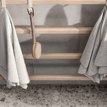
авиться
ltimora
Flux Swing
ОВИНКА