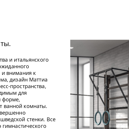
итальянского
анного
имания к
изайн Маттиа
остранства,
 для
е,
ой комнаты.
енно
кой стенки. Все
настического
крепятся другие
я и турник от
ы, подсветка,
ешение отлично
объединив
ьностью.
аций